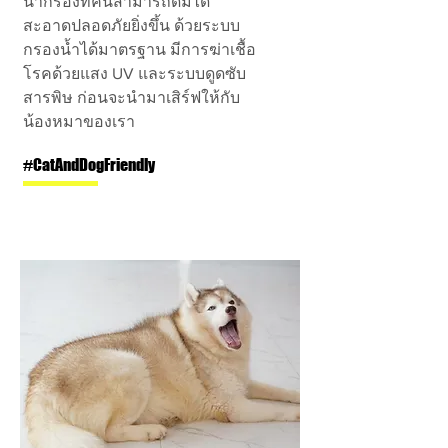
น้ำกรองที่คนสามารถดื่มได้
สะอาดปลอดภัยยิ่งขึ้น ด้วยระบบ
กรองน้ำได้มาตรฐาน มีการฆ่าเชื้อ
โรคด้วยแสง UV และระบบดูดซับ
สารพิษ ก่อนจะนำมาเสิร์ฟให้กับ
น้องหมาของเรา
#CatAndDogFriendly