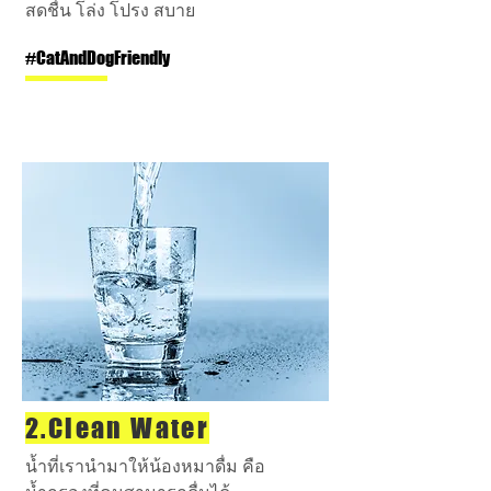
สดชื่น โล่ง โปรง สบาย
#CatAndDogFriendly
2.Clean Water
น้ำที่เรานำมาให้น้องหมาดื่ม คือ